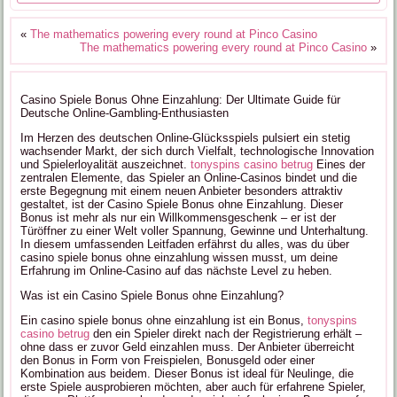
«
The mathematics powering every round at Pinco Casino
The mathematics powering every round at Pinco Casino
»
Casino Spiele Bonus Ohne Einzahlung: Der Ultimate Guide für
Deutsche Online-Gambling-Enthusiasten
Im Herzen des deutschen Online-Glücksspiels pulsiert ein stetig
wachsender Markt, der sich durch Vielfalt, technologische Innovation
und Spielerloyalität auszeichnet.
tonyspins casino betrug
Eines der
zentralen Elemente, das Spieler an Online-Casinos bindet und die
erste Begegnung mit einem neuen Anbieter besonders attraktiv
gestaltet, ist der Casino Spiele Bonus ohne Einzahlung. Dieser
Bonus ist mehr als nur ein Willkommensgeschenk – er ist der
Türöffner zu einer Welt voller Spannung, Gewinne und Unterhaltung.
In diesem umfassenden Leitfaden erfährst du alles, was du über
casino spiele bonus ohne einzahlung wissen musst, um deine
Erfahrung im Online-Casino auf das nächste Level zu heben.
Was ist ein Casino Spiele Bonus ohne Einzahlung?
Ein casino spiele bonus ohne einzahlung ist ein Bonus,
tonyspins
casino betrug
den ein Spieler direkt nach der Registrierung erhält –
ohne dass er zuvor Geld einzahlen muss. Der Anbieter überreicht
den Bonus in Form von Freispielen, Bonusgeld oder einer
Kombination aus beidem. Dieser Bonus ist ideal für Neulinge, die
erste Spiele ausprobieren möchten, aber auch für erfahrene Spieler,