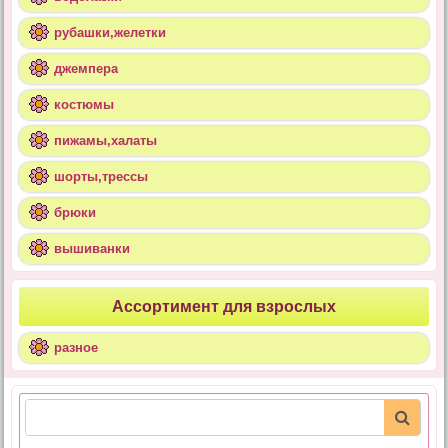
рубашки,желетки
джемпера
костюмы
пижамы,халаты
шорты,трессы
брюки
вышиванки
Ассортимент для взрослых
разное